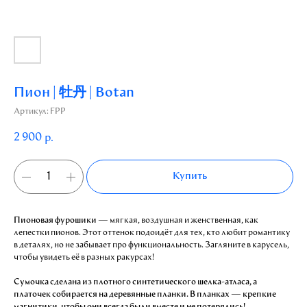
Пион | 牡丹 | Botan
Артикул:
FPP
2 900
р.
Купить
Пионовая фурошики
— мягкая, воздушная и женственная, как
лепестки пионов. Этот оттенок подойдёт для тех, кто любит романтику
в деталях, но не забывает про функциональность. Загляните в карусель,
чтобы увидеть её в разных ракурсах!
Сумочка сделана из плотного синтетического шелка-атласа, а
платочек собирается на деревянные планки. В планках — крепкие