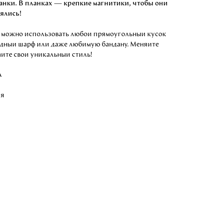
анки. В планках — крепкие магнитики, чтобы они
рялись!
)
можно использовать любой прямоугольный кусок
одный шарф или даже любимую бандану. Меняйте
айте свой уникальный стиль!
A
ия