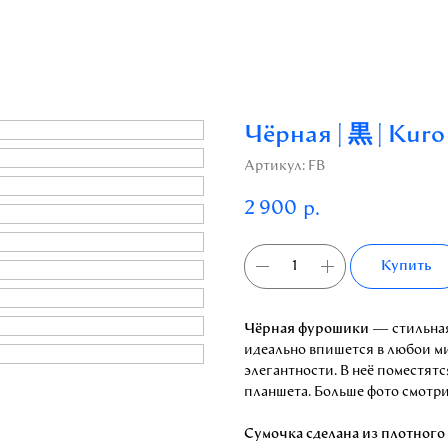
Чёрная | 黒 | Kuro
Артикул:
FB
2 900
р.
Купить
Чёрная фурошики
— стильная
идеально впишется в любой м
элегантности. В неё поместят
планшета. Больше фото смотри
Сумочка сделана из плотного 